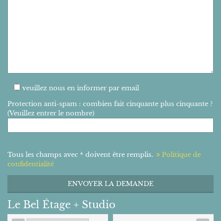
veuillez nous en informer par email
Protection anti-spam : combien fait cinquante plus cinquante ?
(Veuillez entrer le nombre)
Bitte
Tous les champs avec * doivent être remplis.
Politique de
lasse
confidentialité
dieses
Feld
leer.
Le Bel Étage + Studio