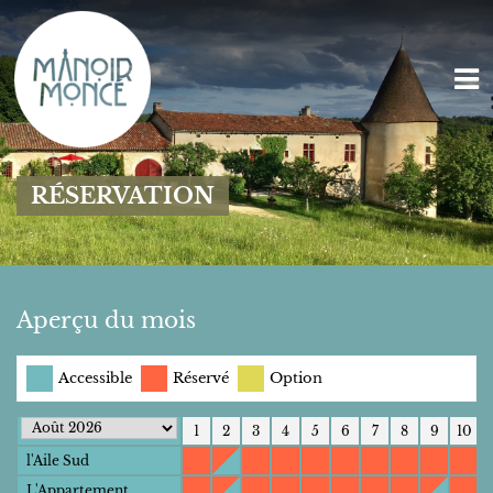
RÉSERVATION
Aperçu du mois
Accessible
Réservé
Option
1
2
3
4
5
6
7
8
9
10
l'Aile Sud
L'Appartement