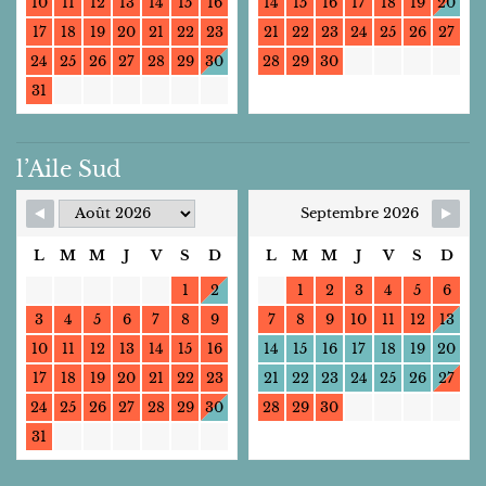
10
11
12
13
14
15
16
14
15
16
17
18
19
20
17
18
19
20
21
22
23
21
22
23
24
25
26
27
24
25
26
27
28
29
30
28
29
30
31
l’Aile Sud
Septembre 2026
L
M
M
J
V
S
D
L
M
M
J
V
S
D
1
2
1
2
3
4
5
6
3
4
5
6
7
8
9
7
8
9
10
11
12
13
10
11
12
13
14
15
16
14
15
16
17
18
19
20
17
18
19
20
21
22
23
21
22
23
24
25
26
27
24
25
26
27
28
29
30
28
29
30
31