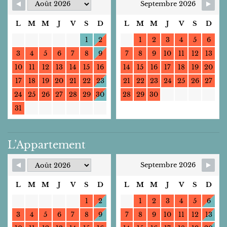
Septembre 2026
L
M
M
J
V
S
D
L
M
M
J
V
S
D
1
2
1
2
3
4
5
6
3
4
5
6
7
8
9
7
8
9
10
11
12
13
10
11
12
13
14
15
16
14
15
16
17
18
19
20
17
18
19
20
21
22
23
21
22
23
24
25
26
27
24
25
26
27
28
29
30
28
29
30
31
L’Appartement
Septembre 2026
L
M
M
J
V
S
D
L
M
M
J
V
S
D
1
2
1
2
3
4
5
6
3
4
5
6
7
8
9
7
8
9
10
11
12
13