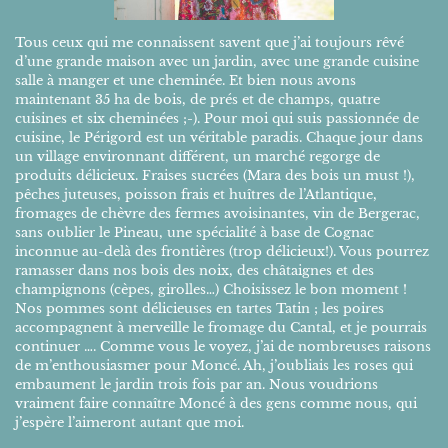
Tous ceux qui me connaissent savent que j’ai toujours rêvé
d’une grande maison avec un jardin, avec une grande cuisine
salle à manger et une cheminée. Et bien nous avons
maintenant 35 ha de bois, de prés et de champs, quatre
cuisines et six cheminées ;-). Pour moi qui suis passionnée de
cuisine, le Périgord est un véritable paradis. Chaque jour dans
un village environnant différent, un marché regorge de
produits délicieux. Fraises sucrées (Mara des bois un must !),
pêches juteuses, poisson frais et huîtres de l’Atlantique,
fromages de chèvre des fermes avoisinantes, vin de Bergerac,
sans oublier le Pineau, une spécialité à base de Cognac
inconnue au-delà des frontières (trop délicieux!). Vous pourrez
ramasser dans nos bois des noix, des châtaignes et des
champignons (cèpes, girolles…) Choisissez le bon moment !
Nos pommes sont délicieuses en tartes Tatin ; les poires
accompagnent à merveille le fromage du Cantal, et je pourrais
continuer …. Comme vous le voyez, j’ai de nombreuses raisons
de m’enthousiasmer pour Moncé. Ah, j’oubliais les roses qui
embaument le jardin trois fois par an. Nous voudrions
vraiment faire connaître Moncé à des gens comme nous, qui
j’espère l’aimeront autant que moi.