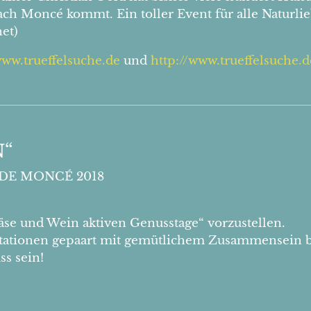
h Moncé kommt. Ein toller Event für alle Naturlieb
et)
www.trueffelsuche.de
und
http://www.trueffelsuche.d
N“
DE MONCÉ 2018
äse und Wein aktiven Genusstage“ vorzustellen.
tationen gepaart mit gemütlichem Zusammensein b
ss sein!