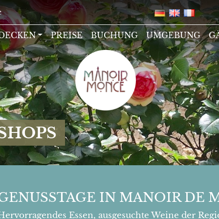
e
TDECKEN
PREISE
BUCHUNG
UMGEBUNG
G
SHOPS
GENUSSTAGE IN MANOIR DE 
Hervorragendes Essen, ausgesuchte Weine der Region