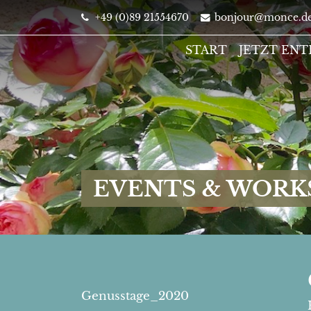
+49 (0)89 21554670
bonjour@monce.d
START
JETZT EN
EVENTS & WORK
Genusstage_2020