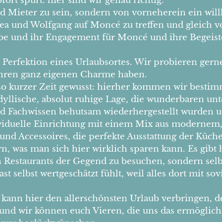
t spürt: hier sind wir genau richtig.
nd Mieter zu sein, sondern von vorneherein ein w
rea und Wolfgang auf Moncé zu treffen und gleich
be und ihr Engagement für Moncé und ihre Begeiste
e Perfektion eines Urlaubsortes. Wir probieren gern
 ihren ganz eigenen Charme haben.
o kurzer Zeit gewusst: hierher kommen wir bestimm
ie idyllische, absolut ruhige Lage, die wunderbaren u
und Fachwissen behutsam wiederhergestellt wurden 
ividuelle Einrichtung mit einem Mix aus moderne
und Accessoires, die perfekte Ausstattung der Küche
, was man sich hier wirklich sparen kann. Es gibt 
n Restaurants der Gegend zu besuchen, sondern selbs
ast selbst wertgeschätzt fühlt, weil alles dort mit s
ß, kann hier den allerschönsten Urlaub verbringen,
 und wir können euch Vieren, die uns das ermöglich