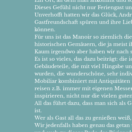
Ein Ort, an dem man ankommt und sofor
Dieses Gefühl nicht nur Feriengast u
Unverhofft hatten wir das Glück, And
Gastfreundschaft spüren und ihre Lie
können.
Für uns ist das Manoir so ziemlich di
historischen Gemäuern, die ja meist
Kaum irgendwo aber haben wir nach s
Es ist so vieles, das dazu beiträgt: d
Gebäudeteile, die mit viel Hingabe 
wurden, die wunderschöne, sehr ind
Mobiliar kombiniert mit Antiquitäten 
reisen z.B. immer mit eigenen Messern
inspirieren, nicht nur die vielen gute
All das führt dazu, dass man sich als G
ist.
Wer als Gast all das zu genießen wei
Wir jedenfalls haben genau das getan