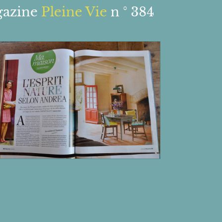
gazine
Pleine Vie
n ° 384