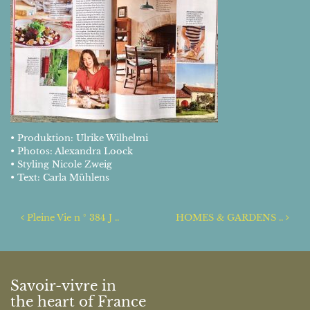
• Produktion: Ulrike Wilhelmi
• Photos: Alexandra Loock
• Styling Nicole Zweig
• Text: Carla Mühlens
Post navigation
Pleine Vie n ° 384 J ..
HOMES & GARDENS ..
Savoir-vivre in
the heart of France