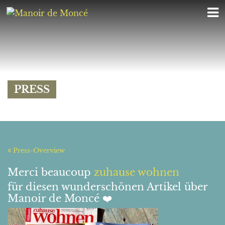
PRESS
Press-Overview
Merci beaucoup
zuhause wohnen
für diesen wunderschönen Artikel über
Manoir de Monc
é
❤️